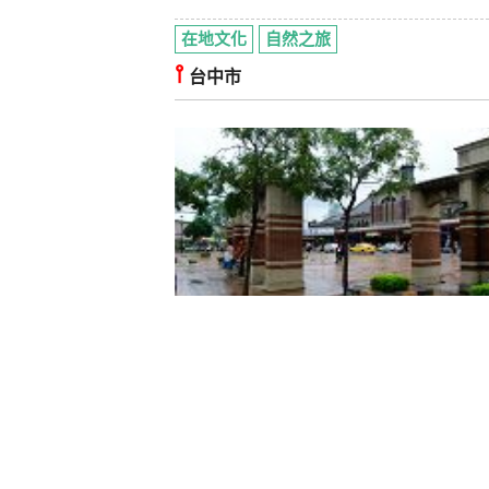
在地文化
自然之旅
⫯
台中市
悠遊都會綠廊道
一日遊
知性之旅
自然之旅
⫯
台中市