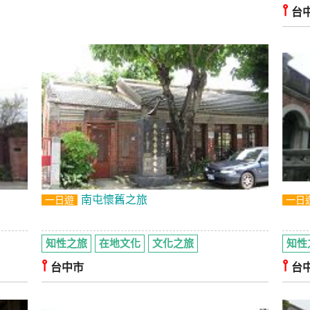
⫯
台
南屯懷舊之旅
一日遊
一日
知性之旅
在地文化
文化之旅
知性
⫯
⫯
台中市
台