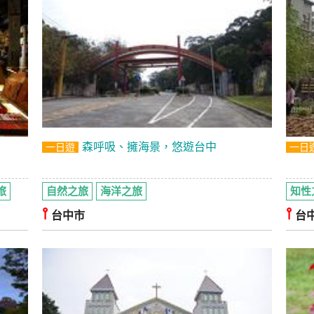
森呼吸、擁海景，悠遊台中
一日遊
一日
旅
自然之旅
海洋之旅
知性
⫯
⫯
台中市
台