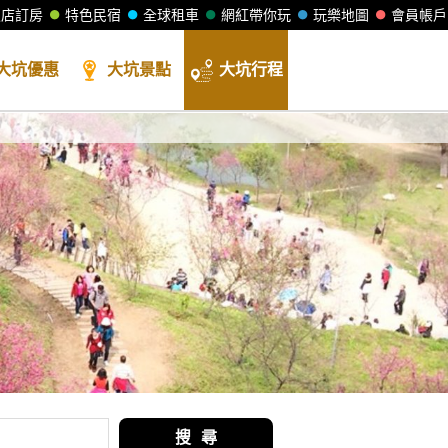
飯店訂房
特色民宿
全球租車
網紅帶你玩
玩樂地圖
會員帳戶
大坑
優惠
大坑
景點
大坑
行程
搜 尋