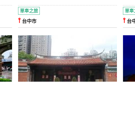
單車之旅
單車
⫯
⫯
台中市
台
探索古蹟之旅
一日遊
一日
知性之旅
在地文化
文化之旅
自然之旅
知性
⫯
⫯
台中市
台