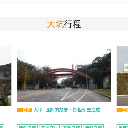
大坑
行程
大甲-匠師的故鄉、媽祖朝聖之旅
一日遊
一日