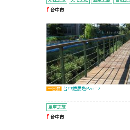
知性之旅
文化之旅
溫泉之旅
自然之
⫯
台中市
台中鐵馬遊Part2
一日遊
單車之旅
⫯
台中市